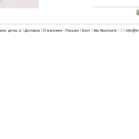
@
ано, детка :p
Доставка
О магазине
Письмо
Блог!
Мы Вконтакте
info
ti
показать все Печатные машинки