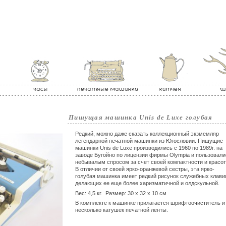
Пишущая машинка Unis de Luxe голубая
Редкий, можно даже сказать коллекционный экзмемляр
легендарной печатной машинки из Югословии. Пишущие
машинки Unis de Luxe производились с 1960 по 1989г. на
заводе Бугойно по лицензии фирмы Olympia и пользовал
небывалым спросом за счет своей компактности и красо
В отличии от своей ярко-оранжевой сестры, эта ярко-
голубая машинка имеет редкий рисунок служебных клави
делающих ее еще более харизматичной и олдскульной.
Вес: 4,5 кг. Размер: 30 x 32 x 10 см
В комплекте к машинке прилагается шрифтоочиститель и
несколько катушек печатной ленты.
--