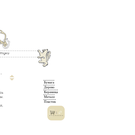
Бумага
Дерево
Керамика
ись
Металл
ты.
Пластик
ш,
0