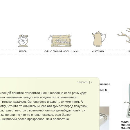
закрыть | x
щая
Эта портативная печатная
0-70хх
машинка была
произведена в Японии в...
 вещей понятие относительное. Особенно если речь идёт
ьных винтажных вещах или предметах ограниченного
 только, казалось бы, они есть и вдруг... их уже и нет. А
тому, что кто-то слишком много
ест
думает перед покупкой.
я, право, не стоит, возможно, они когда-нибудь появятся
 же не они, но что-то очень похожее, еще более
, немногим более прекрасное, чем полностью.
Печатная машинка Olivetti
Мален
Valentine была придумана
механ
легендарным...
маши