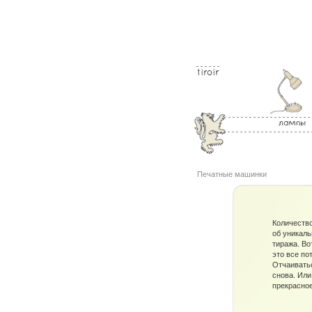
Печатные машинки
Портативная пишу
машинка периода 5
производства...
Количество
об уникал
тиража. Вот
это все по
Отчаиватьс
снова. Или
прекрасное