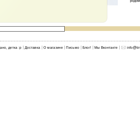
родом.
@
ано, детка :p
Доставка
О магазине
Письмо
Блог!
Мы Вконтакте
info
ti