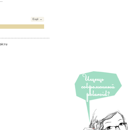
..
Ещё →
roir.ru