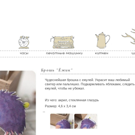
Брошь "Ёжик"
Чудеснейшая брошка с ежулей. Украсит ваш любимый
свитер или пальтишко. Подкармливать яблоками, следить
ежулей, чтобы не убежал.
Из чего: акрил, стеклянная глазурь
Размер: 4,6 х 3,4 см
--