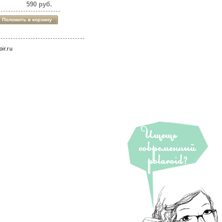
590 руб.
roir.ru