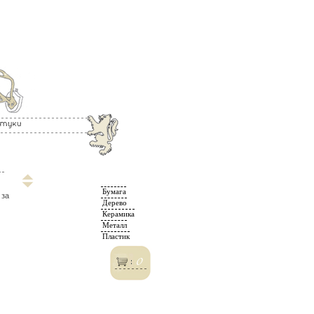
Бумага
 за
Дерево
Керамика
Металл
Пластик
0