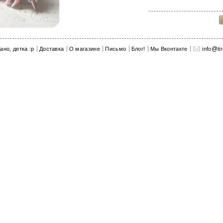
показать все Украшения
@
ано, детка :p
Доставка
О магазине
Письмо
Блог!
Мы Вконтакте
info
ti