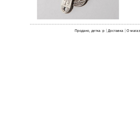
Продано, детка :p
Доставка
О мага
показать