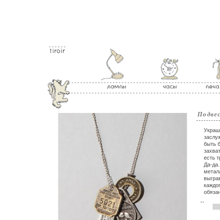
Подве
Украш
заслу
быть 
захват
есть т
Да-да.
метал
выгра
каждо
обяза
--