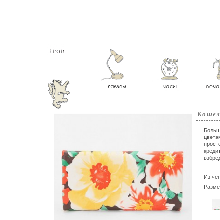
Кошел
Больш
цветам
прост
кредит
взбред
Из чег
Размер
--