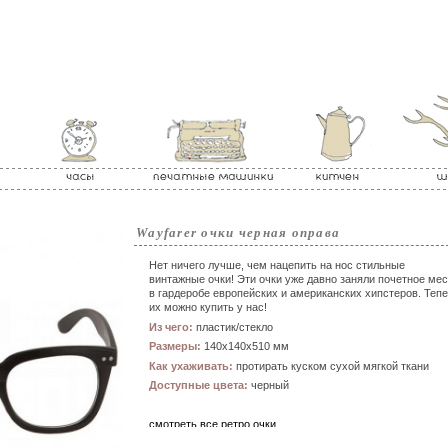
Wayfarer очки черная оправа
Нет ничего лучше, чем нацепить на нос стильные
винтажные очки! Эти очки уже давно заняли почетное ме
в гардеробе европейских и американских хипстеров. Теп
их можно купить у нас!
Из чего:
пластик/стекло
Размеры:
140x140x510 мм
Как ухаживать:
протирать куском сухой мягкой ткани
Доступные цвета:
черный
смотреть все ретро очки
--