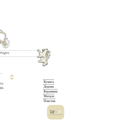
Бумага
сто
Дерево
ерь
Керамика
Металл
Пластик
0