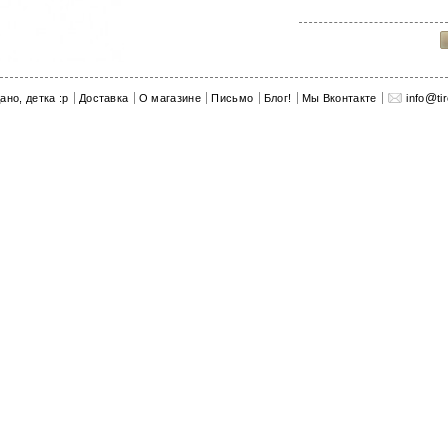
@
ано, детка :p
Доставка
О магазине
Письмо
Блог!
Мы Вконтакте
info
ti
показать все Очки