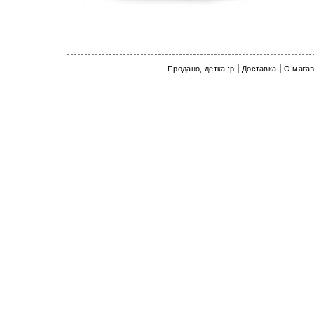
еще из М
Продано, детка :p
Доставка
О мага