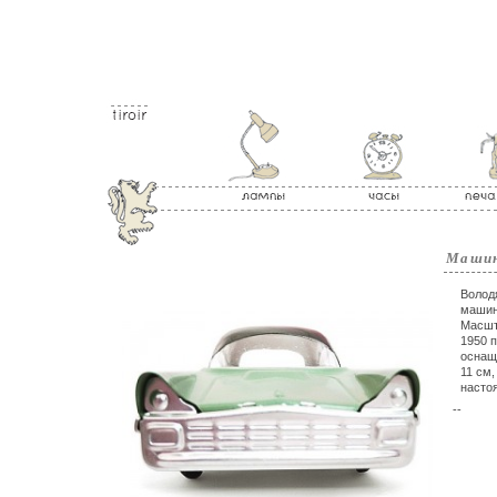
Машин
Володя
машин
Масшт
1950 
оснащ
11 см,
насто
--