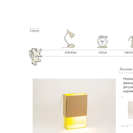
Лампа
Нереа
франц
регул
короб
--