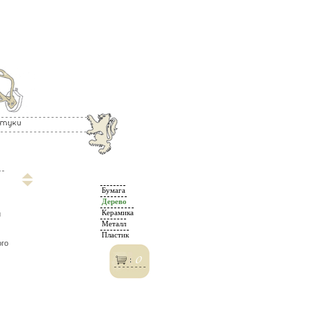
Бумага
Дерево
Керамика
й
Металл
Пластик
го
0