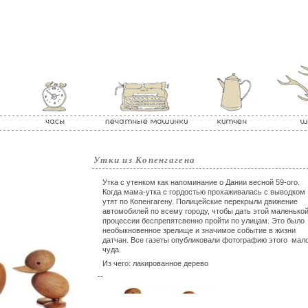
Утки из Копенгагена
Утка с утенком как напоминание о Дании весной 59-ого.
Когда мама-утка с гордостью прохаживалась с выводком
утят по Копенгагену. Полицейские перекрыли движение
автомобилей по всему городу, чтобы дать этой маленько
процессии беспрепятсвенно пройти по улицам.
Это было
необыкновенное зрелище и значимое событие в жизни
датчан. Все газеты опубликовали фотографию этого
мало
чуда.
Из чего: лакированное дерево
--