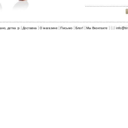
еще из Дерева
@
ано, детка :p
Доставка
О магазине
Письмо
Блог!
Мы Вконтакте
info
ti